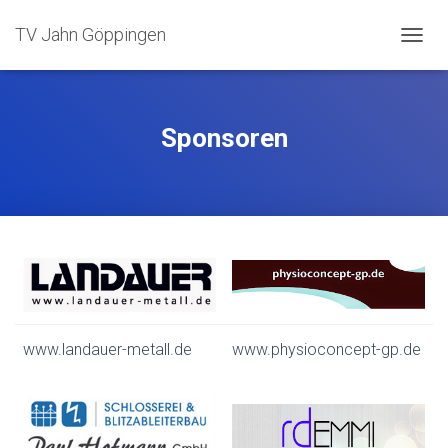
TV Jahn Göppingen
N
A
V
I
G
Sponsoren
A
T
I
O
N
U
M
S
C
H
A
www.landauer-metall.de
www.physioconcept-gp.de
L
T
E
N